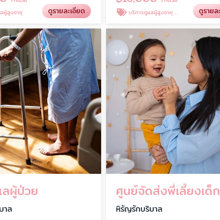
ดูรายละเอียด
ดูรายล
ผู้สูงอายุ
บริการดูแลผู้สูงอายุ ตามบ้าน
แลผู้ป่วย
ศูนย์จัดส่งพี่เลี้ยงเด็
ิบาล
หิรัญรักบริบาล