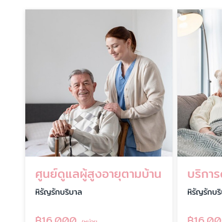
ศูนย์ดูแลผู้สูงอายุตามบ้าน
หิรัญรักบริบาล
หิรัญรักบร
฿
16,000
฿
16,0
/หน่วย