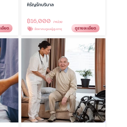
หิรัญรักบริบาล
฿
16,000
/หน่วย
ะเอียด
ดูรายละเอียด
จัดหาคนดูแลผู้สูงอายุ