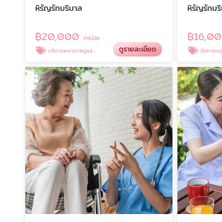
หิรัญรักบริบาล
หิรัญรักบร
฿
20,000
฿
16,0
/หน่วย
ดูรายละเอียด
บริการพยาบาลดูแลผู้ป่วย
จัดหาคนดู