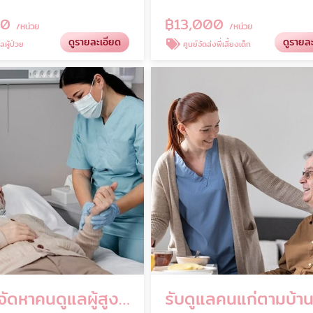
00
฿
13,000
/หน่วย
/หน่วย
ดูรายละเอียด
ดูรายล
ผู้ป่วย
ศูนย์จัดส่งพี่เลี้ยงเด็ก
บริการจัดหาคนดูแลผู้สูงอายุ
รับดูแลคนแก่ตามบ้า