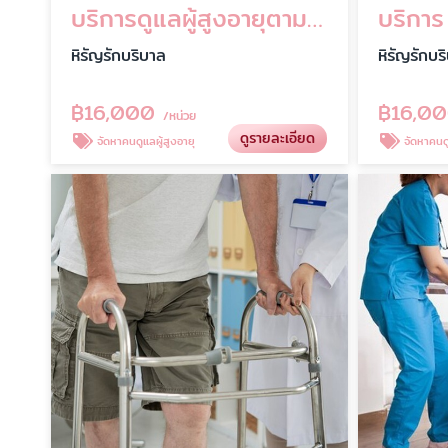
บริการดูแลผู้สูงอายุตามบ้าน (Home Care)
หิรัญรักบริบาล
หิรัญรักบร
฿
16,000
฿
16,0
/หน่วย
ดูรายละเอียด
จัดหาคนดูแลผู้สูงอายุ
จัดหาคนดู