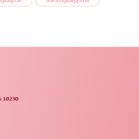
ูแลผู้ป่วย
จัดหาคนดูแลผู้สูงอายุ
คร 10230