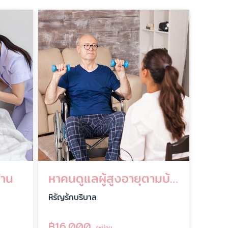
้าน
หาคนดูแลผู้สูงอายุตามบ้าน
หิรัญรักบริบาล
฿
16,000
/หน่วย