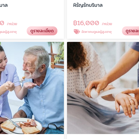
ิบาล
หิรัญรักบริบาล
00
฿
16,000
/หน่วย
/หน่วย
ดูรายละเอียด
ดูรายล
แลผู้สูงอายุ
จัดหาคนดูแลผู้สูงอายุ