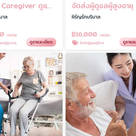
บริการ Caregiver ดูแลผู้สูงอายุ ถึงบ้าน ใส่ใจทุกช่วงชีวิต
ิบาล
หิรัญรักบริบาล
00
฿
16,000
/หน่วย
/หน่วย
ดูรายละเอียด
ดูรายล
แลผู้สูงอายุ
จัดส่งผู้ดูแลผู้ป่วย