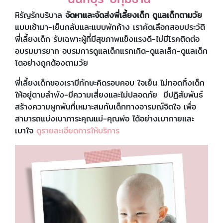
​หิรัญรักบริบาล
จัดหาและจัดส่งพี่เลี้ยงเด็ก ดูแลเด็กตามวัย
แบบเช้ามา-เย็นกลับและแบบพักค้าง เราคัดเลือกสอบประวัติ
พี่เลี้ยงเด็ก รับเฉพาะผู้ที่มีสุขภาพแข็งแรงดี-ไม่มีโรคติดต่อ
อบรมมารยาท อบรมการดูแลเด็กแรกเกิด-ดูแลเล็ก-ดูแลเด็ก
โตอย่างถูกต้องตามวัย
พี่เลี้ยงเด็กของเรามีทักษะคิดรอบคอบ ใจเย็น ไม่ทอดทิ้งเด็ก
ให้อยู่ตามลำพัง-มีความเสี่ยงและไม่ปลอดภัย มีปฏิสัมพันธ์
สร้างความผูกพันที่เหมาะสมกับเด็กทางอารมณ์จิตใจ เพื่อ
สามารถแบ่งเบาภาระคุณแม่-คุณพ่อ ได้อย่างเบากายและ
เบาใจ
ดูรายละเอียดการให้บริการ