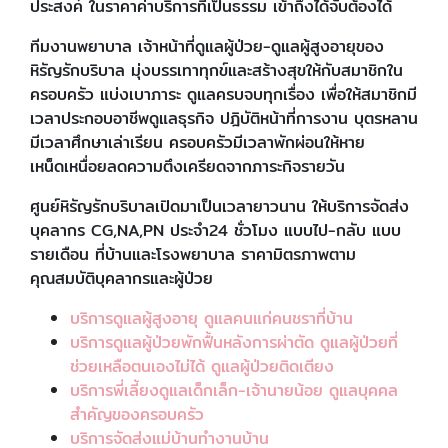
ประสงค์ ในราคาค่าบริการที่เป็นธรรม เข้าถึงได้จับต้องได้
ทีมงานพยาบาล เจ้าหน้าที่ดูแลผู้ป่วย-ดูแลผู้สูงอายุของ
หิรัญรักบริบาล มุ่งบรรเทาทุกข์และสร้างสุขให้กับสมาชิกใน
ครอบครัว แบ่งเบาภาระ ดูแลครบจบทุกเรื่อง เพื่อให้สมาชิกมี
เวลาประกอบอาชีพดูแลธุรกิจ ปฎิบัติหน้าที่การงาน บุตรหลาน
มีเวลาศึกษาเล่าเรียน ครอบครัวมีเวลาพักผ่อนให้หาย
เหน็ดเหนื่อยลดความตึงเครียดจากภาระกิจรายวัน
ศูนย์หิรัญรักบริบาลเปิดมาเป็นเวลายาวนาน ให้บริการจัดส่ง
บุคลากร CG,NA,PN ประจำ24 ชั่วโมง แบบไป-กลับ แบบ
รายเดือน ที่บ้านและโรงพยาบาล ราคามิตรภาพตาม
คุณสมบัติบุคลากรและผู้ป่วย
บริการดูแลผู้สูงอายุ ดูแลคนแก่คนชราที่บ้าน
บริการดูแลผู้ป่วยพักฟื้นหลังการผ่าตัด ดูแลผู้ป่วยที่
ช่วยเหลือตนเองไม่ได้ ดูแลผู้ป่วยติดเตียง
บริการพี่เลี้ยงดูแลเด็กเล็ก-เจ้านายน้อย ดูแลบุคคล
สำคัญของครอบครัว
บริการจัดส่งแม่บ้านทำงานบ้าน