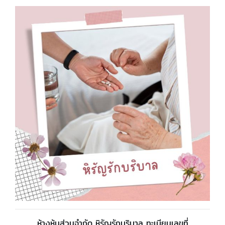
ห้างหุ้นส่วนจำกัด หิรัญรักบริบาล ทะเบียนเลขที่